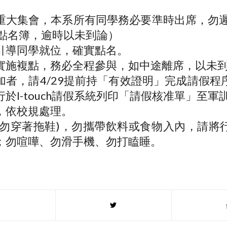
】
重大集會，本系所有同學務必要準時出席，勿遲
回點名簿，逾時以未到論）
引導同學就位，確實點名。
實施複點，務必全程參與，如中途離席，以未
加者，請4/29提前持「有效證明」完成請假程
於I-touch請假系統列印「請假核准單」至軍
，依校規處理。
(勿穿著拖鞋)，勿攜帶飲料或食物入內，請將
；勿喧嘩、勿滑手機、勿打瞌睡。