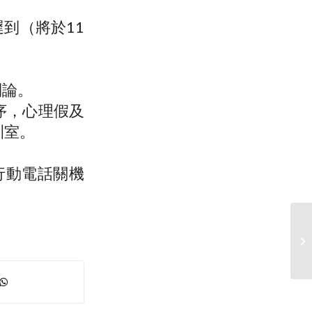
到（將於11
到論。
序，心理假及
訓室。
行動電話關機
【
仁