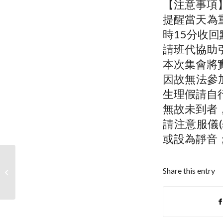
【注意事項
提醒當天為
時15分收
請班代協助
本次集會將
因故無法參
生理假請自行
無故未到者
請注意服儀
或設為靜音
Share this entry
中技社AI創意競賽