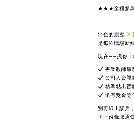
★★★全程參
出色的履歷
是每位職場新
現在——換你上
專業教師履
公司人資親
精準點出盲
還有獎金等
別再紙上談兵
下一份錄取通