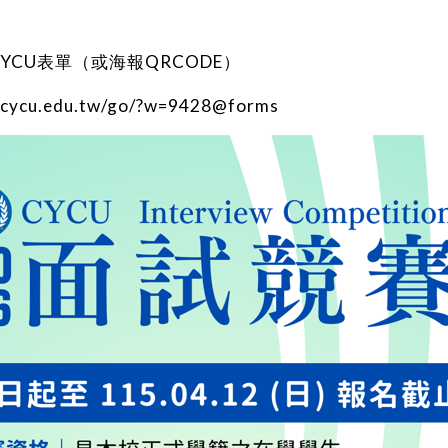
YCU表單（或海報QRCODE）
h.cycu.edu.tw/go/?w=9428@forms