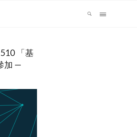
510 「基
加 —