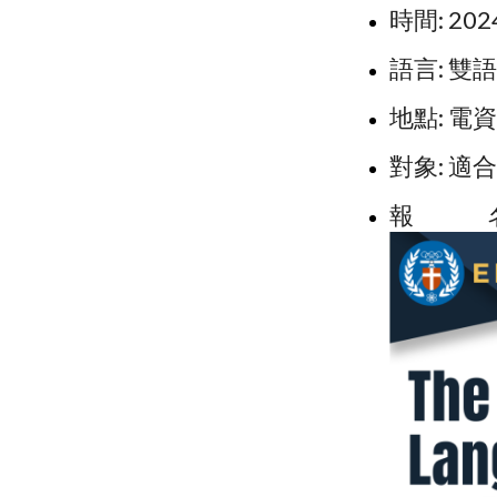
時間: 202
語言: 雙
地點: 電
對象: 適
報