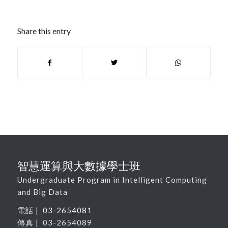
Share this entry
智慧運算與大數據學士班
Undergraduate Program in Intelligent Computing
and Big Data
電話 |
03-2654081
傳真 | 03-2654089