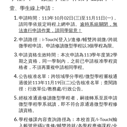
壹、學生線上申請：
申請時間：113年10月02日(三)至11月11日(一)，
請同學依規定時程上網申請。
逾時系統關閉，無
法進行申請作業，請同學留意！
申請路徑：i-Touch(登入)/進修/輔雙跨就微/跨就
微學程申請。申請修讀微型學程以3個學程為限。
申請資格生效時間：本次申請為113學年度第2學
期之資格，同一學制內，之前已申請核准學程資
格者，不須再重複申請相同學程。
公告核准名單︰跨領域學分學程/微型學程審核通
過後於113年11月19日(二)公告核准名單；查閱路
徑：行政單位/教務處/行政公告。
經核准通過修讀微型學程者，嗣後轉系至原申請
微型學程學系就讀，即不符合原通過微型學程修
讀資格。
學程修課內容查詢路徑為︰本校首頁/i-Touch(輸
入帳號密碼)/進修/輔雙跨就/各學程應修課程/全