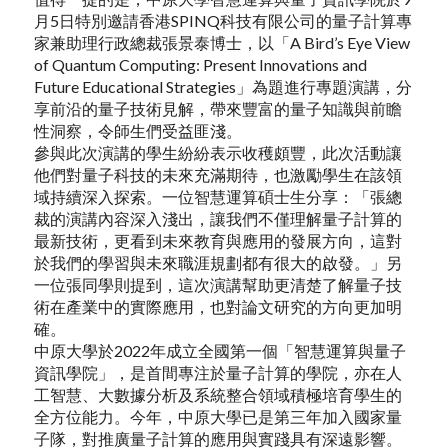
月5日特別邀請香港SPINQ科技有限公司的量子計算專
家兼助理行政總裁張景泰博士，以「A Bird’s Eye View
of Quantum Computing: Present Innovations and
Future Educational Strategies」為題進行專題演講，分
享前沿的量子技術見解，帶來豐富的量子知識與前瞻
性洞察，令師生們受益匪淺。
參與此次演講的學生紛紛表示收穫頗豐，此次活動讓
他們對量子科技的未來充滿期待，也激勵學生在該領
域持續深入探索。一位智慧運算碩士生分享：「張總
裁的演講內容深入淺出，讓我們不僅理解量子計算的
最新技術，更看到未來教育與應用的發展方向，這對
於我們的學習與未來職涯規劃都有很大的啟發。」另
一位張同學則提到，這次演講幫助更清楚了解量子技
術在產業中的實際應用，也對論文研究的方向更加明
確。
中原大學於2022年成立全國第一個「智慧運算與量子
資訊學院」，是首間專注於量子計算的學院，亦在人
工智慧、大數據分析及系統整合領域積極培育學生的
全方位能力。今年，中原大學已是第三年加入國家量
子隊，對推廣量子計算的應用與實踐具有深遠影響。