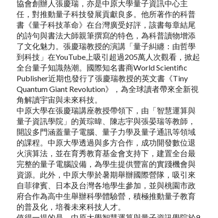
協會創辦人張慶瑞，亦是中原大學量子資訊中心主
任，對推動量子科技發展貢獻良多。他所著作的科普
書《量子科技革命》在台灣廣受好評，該書每章結尾
的詩句與書法大師親筆撰寫的特色，為科普讀物增添
了文化魅力。張慶瑞教授的演講「量子糾纏：由哲學
到科技」在YouTube上吸引超過205萬人次觀看，掀起
全台量子知識熱潮。國際知名書商World Scientific
Publisher近期也發行了張慶瑞教授的英文書《Tiny
Quantum Giant Revolution》，為全球讀者帶來全新視
角解讀宇宙與未來科技。
中原大學在張慶瑞講座教授帶領下，由「智慧運算與
量子資訊學院」的黃琮暐、陳志宇與張晏瑞等教師，
開設多門涵蓋量子電腦、量子力學及量子通訊等領域
的課程。中原大學透過與多方合作，成功開發數位退
火演算法，並在育秀教育基金會支持下，建置全台最
完整的量子電腦設備，為學生提供豐富的實踐機會與
資源。此外，中原大學於暑期舉辦國際營隊，吸引來
自菲律賓、日本及台灣各地學生參加，並與桃園市政
府合作為高中生舉辦科學體驗營，積極推動量子教育
的普及化，培養未來科技人才。
值得一提的是，中原大學智慧運算與量子資訊學院於9