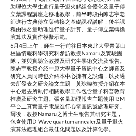
助理位大學生進行量子退火解組合優化及量子傅
立葉課程講座之移地教學，前半時段由陳志宇老
師進行古典傅立葉轉換之基礎課程講解；後半課
程由張名量助理進行量子計算、量子傅立葉轉換
演算法及實作模擬示範。
6月4日上午，師生一行前往日本東北大學青葉山
校區情報科學研究科參訪教授Namaru及實驗團
隊，並與實驗室教授及研究生學術交流及報告。
陳志宇教授介紹中原大學量子資訊中心之師資及
研究人員同時也介紹本中心擁有之設備，以及過
去所發表之研究論文主題。黃琮暐教授介紹在本
中心過去所執行相關教學工作包含量子科普教育
推廣及研究主題。張名量助理報告主題使用IBM
平台上真實量子電腦進行心電圖訊號處理研究。
爾後，教授Namaru之博士生報告其研究主題，
包含使用D-Wave quantum annealer及量子退火
演算法處理組合最佳化問題以及計算化學。