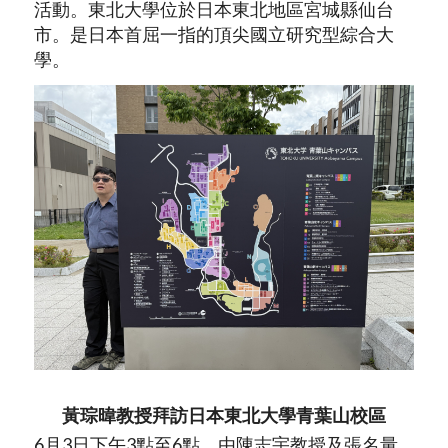
活動。東北大學位於
日本
東北地區
宮城縣
仙台
市
。是日本首屈一指的頂尖
國立
研究型
綜合大
學
。
黃琮暐教授拜訪日本東北大學青葉山校區
6月3日下午3點至6點，由陳志宇教授及張名量