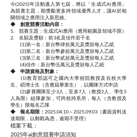
今(2025)年活動邁入第七屆，將以「生成式AI應用」
為競賽主題，期獎勵更多跨領域優秀人才，讓AI於相
關領域之應用注入新思維。
◆ 創意競賽活動內容：
1. 競賽主題：生成式AI應用（應用範圍及領域不限）
2. 名額及獎額：前3名及佳作若干名
(1)第一名：新台幣肆拾萬元及獎狀每人乙紙
(2)第二名：新台幣參拾萬元及獎狀每人乙紙
(3)第三名：新台幣貳拾萬元及獎狀每人乙紙
(4)佳作：新台幣伍萬元及獎狀每人乙紙
◆ 申請資格及對象：
(1)教育部認可之國內大學校院教授及在校大學
生、碩博士生（含應屆畢業生），以團隊方式申請
(2)參賽團隊至少3人，至多7人（教授2人、學生5
人為限）組隊參加，可跨校跨系所，每人（含教授及
學生）限報名乙隊
◆
報名期限：
2025.04.10～2025.09.03（書面資料送
達期限，以郵戳為憑，逾期不受理）
檔案下載：
2025年ai創意競賽申請須知