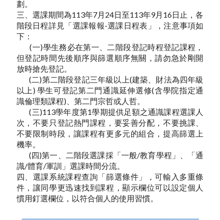
劃。
三、選課期間為113年7月24日至113年9月16日止，各
階段日程詳見「選課報報-選課日程表」，注意事項如
下：
(一)學生務必在第一、二階段登記時程登記課程，
但登記時間先後順序與篩選順序無關，請勿急於剛開
放時搶先登記。
(二)第二階段登記三年級以上(建築、財法為四年級
以上) 學生可登記第二門通識延伸選修(含學院指定通
識倫理類課程)、第二門宗哲或人哲。
(三)113學年度第1學期提供足額之通識課程選課人
次，不要只登記熱門課程，要妥善分配，不要挑課、
不要限制時段，讓課程有更多元的組合，提高篩選上
機率。
(四)第一、二階段選課採「一般/教育學程」、「通
識/體育/軍訓」選課時間分流。
四、選課系統課程查詢「篩選條件」，可輸入多重條
件，讓同學更迅速找到課程，顯示欄位可以設定個人
慣用釘選欄位，以符合個人的使用習慣。