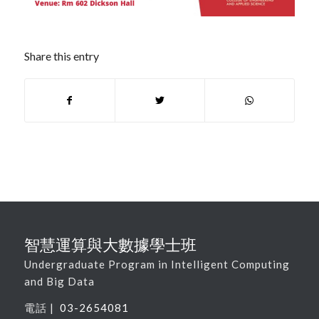
Share this entry
智慧運算與大數據學士班
Undergraduate Program in Intelligent Computing
and Big Data
電話 |
03-2654081