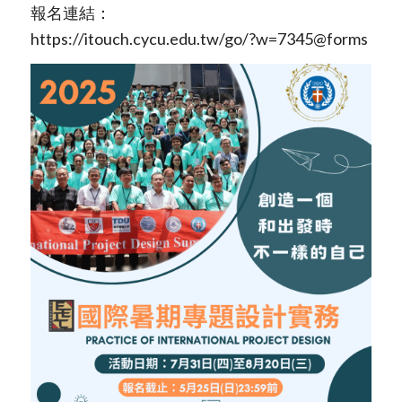
報名連結：
https://itouch.cycu.edu.tw/go/?w=7345@forms