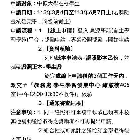
申請對象：
中原大學在校學生
申請日期：
113年3月4日至113年6月7日止
(若獎勵
金核發完畢，將提前截止)
申請流程：１.【線上申請】
登入
泉源學苑(自主學
習學苑)平台→獎勵申請→專業證照獎勵→開始申請
２.【資料核驗】
列印
紙本申請表+證照影本乙份
，並
攜帶
證照正本+學生證
於
完成線上申請後的3個工作天內
，
繳交至
『教務處 學生學習發展中心 維澈樓406
室
(中午12:00-13:30不收件)』核驗
３.【通知審查結果】
注意事項：
１.同一證照不可重複申領或已領有本校
其他補助證照取得之獎勵者不可再提出申請。
２.組合性或可累計之證照須全部取得後
才可申請。