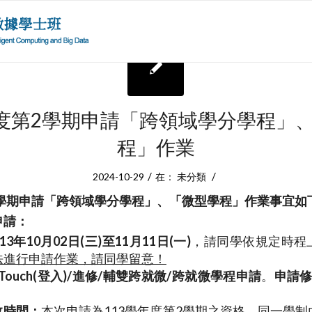
年度第2學期申請「跨領域學分學程」
程」作業
/
/
2024-10-29
在：
未分類
學期申請「跨領域學分學程」、「微型學程」作業事宜如
申請：
13
年10
月02
日
(三
)
至11
月11
日
(一
)
，請同學依規定時程
法進行申請作業，請同學留意！
i-Touch(登入)/進修/輔雙跨就微/跨就微學程申請
。
申請
效時間：
本次申請為113學年度第2學期之資格，同一學