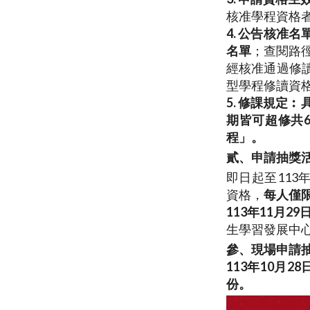
核准學程資格
4. 公告核准名
名單
；查閱路徑
經核准通過修
型學程修讀資
5
. 修課規定︰
期皆可超修共
程」。
貳、
申請抽獎
即日起至113年
資格，
每人僅
113年11月2
生學習發展中
參、
現場申請
113年10月
份。