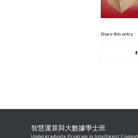
Share this entry
智慧運算與大數據學士班
Undergraduate Program in Intelligent Comput