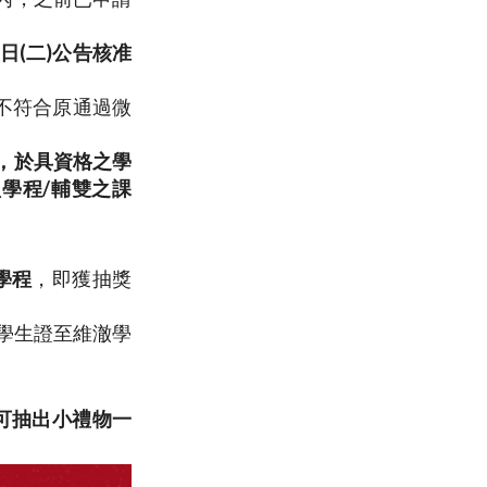
10日(二)公告核准
不符合原通過微
，於具資格之學
型學程
/
輔雙之課
學程
，即獲抽獎
攜帶學生證至維澈學
即可抽出小禮物一