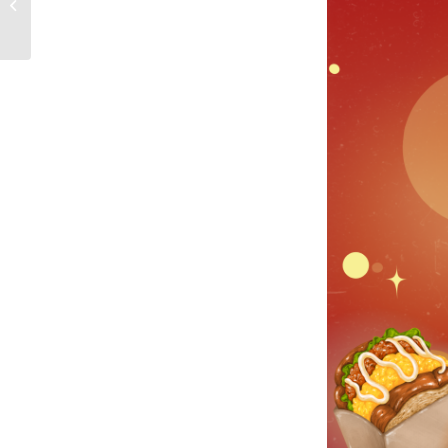
開放報名！12/12(四)中�...