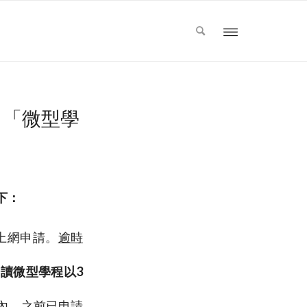
、「微型學
下：
上網申請。
逾時
修讀微型學程以
3
制內，之前已申請