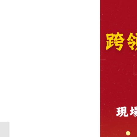
2024原力覺醒-專題暨AI創意構想競賽