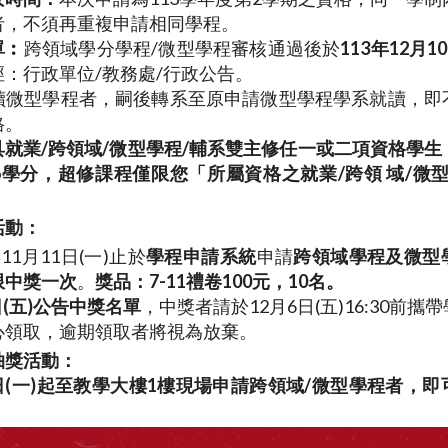
者，不須再重複申請相同學程。
單︰
跨領域學分學程/微型學程審核通過後於
113年12月
：行政單位/教務處/行政公告。
讀微型學程者，嗣後轉系至原申請微型學程學系就讀，即
格。
具就業
/
跨領域
/
微型學程
/
輔系雙主修任一或二項資格學生
6
學分，超修課程僅限您「所屬資格之就業
/
跨領 域
/
微
活動
：
11月11日(一)止於
學程申請系統
申請
跨領域學程及微型
限中獎一次
。
獎品：
7-11
禮卷
100
元，
10
名。
9日(五)公告中獎名單
，中獎者請於12月6日(五)16:30前
心領取，逾期領取者將視為放棄。
抽獎活動
：
28日(一)起至教學大樓1樓現場申請跨領域/微型學程者，