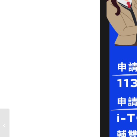
112-1學業成績進步獎結果出來
囉!!!!~~~內有獎勵金及心得徵...