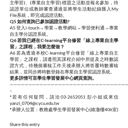
主學習)、(專業自主學習) 標題之活動並報名參加，待
認證單位或教師審查通過並將學生活動紀錄匯入My
File系統，即完成認證活動。
Q5 如何查詢已參加認證活動?
A5 登入i-touch→學業→教學網站→學習便利通→專業
自主學分認證系統。
Q6 若我已經在C-learning平台修習「線上專業自主學
習」之課程，我要怎麼做？
A6 若為透過本校C-learning平台修習「線上專業自主
學習」之課程，請遵照其課程介紹中所提及之時數認
證方式，待幾個審核工作天後承辦人將答覆時數審核
結果，並同步將時數登錄在專業自主學習認證系統。
更多詳情可至
學生學習發展中心網頁
查詢。
———————————————————————————————
–
*若有任何疑問，請洽03-2652051 彭小姐或來信
yanzi_0704@cycu.edu.tw
*承辦人位置：教務處學生學習發展中心(維澈樓406室)
Share this entry