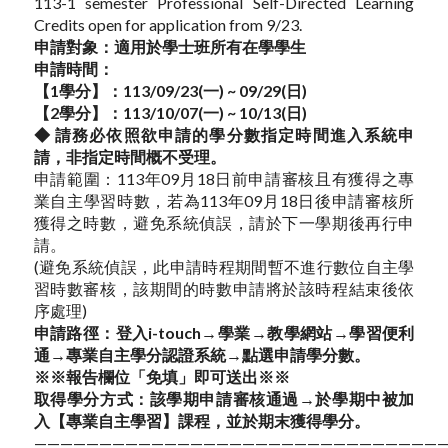
113-1 semester Professional Self-Directed Learning
Credits open for application from 9/23.
申請對象：適用於學士班所有在學學生
申請時間：
【1學分】：113/09/23(一) ~ 09/29(日)
【2學分】：113/10/07(一
) ~ 10/13(日)
◆ 請務必依照欲申請的學分數指定時間進入系統申
請，非指定時間概不受理。
申請範圍：113年09月18日前申請審核且有獲得之專
業自主學習時數，若為113年09月18日後申請審核所
獲得之時數，避免系統偵誤，請於下一學期後再行申
請。
(避免系統偵誤，此申請時程期間暫不進行數位自主學
習時數審核，該期間的時數申請將於該時程結束後依
序處理)
申請路徑：登入i-touch→學業→教學網站→學習便利
通→專業自主學分認證系統→點選申請學分數。
※※報告欄位「免填」即可送出※※
取得學分方式：
該學期申請審核通過→於學期中被加
入【專業自主學習】課程，並於期末獲得學分。
———————————————————————————————