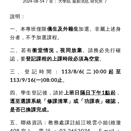
/
/
2024-08-14
在：
大學部
,
最新消息
,
研究所
說明：
一、本專班僅限
僑生及外籍生
加選。非屬上述身
分者，不予加選課程。
二、若有
衝堂情況，視同放棄
。請務必先行確
認，要
登記課程的上課時段必須為空堂
。
三、登記時間：
113/8/6(二)0:00起至
113/9/16(一)08:00止
。
四、學生登記後，請於
上班日
隔日下午1點
起
，
逕至選課系統「修課清單」或「功課表」確認，
是否已換課完成。
五、聯絡資訊：教務處課註組江曉雲小姐(維澈
408室)，電話：03-2652034，E-mail：