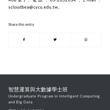
scloudbea@cycu.edu.tw
。
Share this entry
智慧運算與大數據學士班
Undergraduate Program in Intelligent Computing
and Big Data