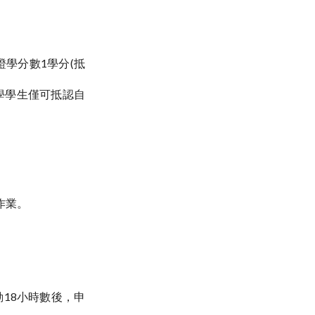
證學分數1學分(抵
入學學生僅可抵認自
作業。
18小時數後，申