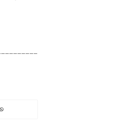
——————————