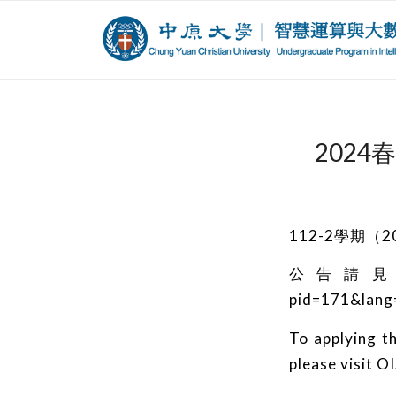
2024
112-2學期
公告請
pid=171&lan
To applying t
please visit OI