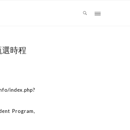
換甄選時程
info/index.php?
udent Program,