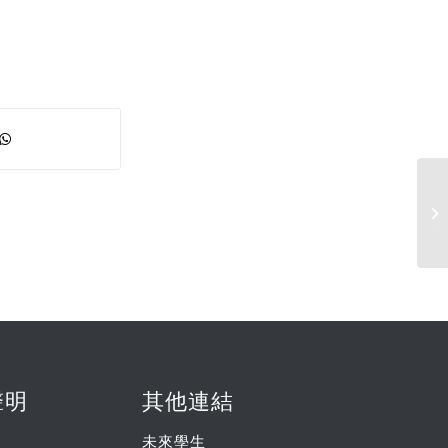
增
驗
聲明
其他連結
未來學生