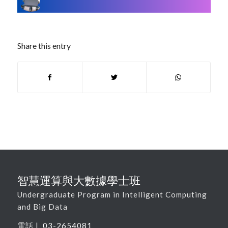
Share this entry
智慧運算與大數據學士班
Undergraduate Program in Intelligent Computing
and Big Data
電話 |
03-2654081