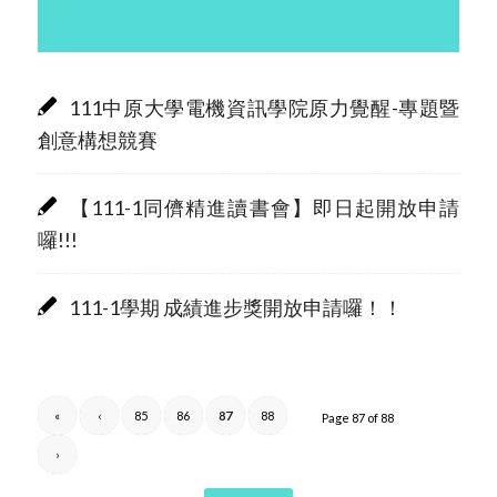
111中原大學電機資訊學院原力覺醒-專題暨
創意構想競賽
【111-1同儕精進讀書會】即日起開放申請
囉!!!
111-1學期 成績進步獎開放申請囉！！
«
‹
85
86
87
88
Page 87 of 88
›