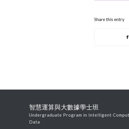
Share this entry
智慧運算與大數據學士班
Undergraduate Program in Intelligent Comput
Data