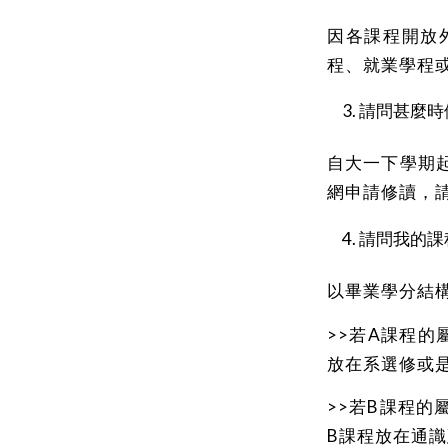
因各課程開放
程、就業學程
請問甚麼時
自大一下學期
網申請修讀，
請問我的課
以畢業學分結
>>若A課程
放在系選修或
>>若B課程
B課程放在通