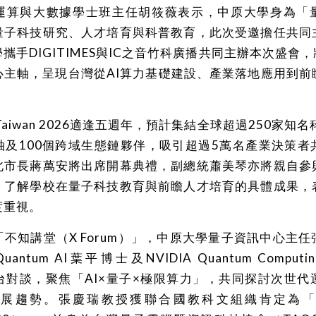
運算與大數據學士班主任胡筱薇表示，中原大學身為「
量子科技研究、人才培育與科普教育，此次受邀擔任共同
攜手DIGITIMES與IC之音竹科廣播共同主辦本次盛會，將
心主軸，呈現台灣從AI算力基礎建設、產業落地應用到前
O Taiwan 2026適逢五週年，預計集結全球超過250家知
袖及100個跨域生態鏈夥伴，吸引超過5萬名產業決策者
北市長蔣萬安將出席開幕典禮，副總統蕭美琴亦將親自參
，了解學校在量子科技教育與前瞻人才培育的具體成果，
度重視。
不知講堂（X Forum）」，中原大學量子資訊中心主
uantum AI葉平博士及NVIDIA Quantum Computing
ch同台對談，聚焦「AI×量子×極限算力」，共同探討次世
發展趨勢。張慶瑞教授獲聯合國教科文組織肯定為「