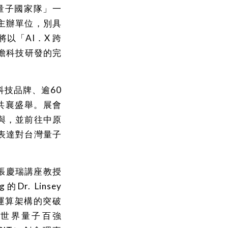
量子國家隊」一
主辦單位，別具
以「AI．X 跨
瞻科技研發的完
名科技品牌、逾60
共襄盛舉。展會
與，並前往中原
表達對台灣量子
任張慶瑞講座教授
的Dr. Linsey
代運算架構的突破
世界量子百強