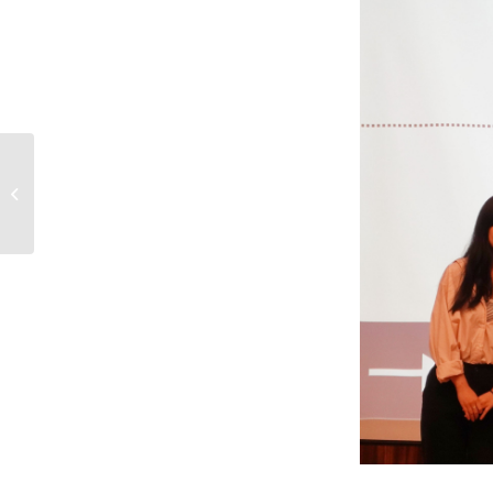
《語言中心》114-2未通過英文畢業門
檻之大四學生英文會�...