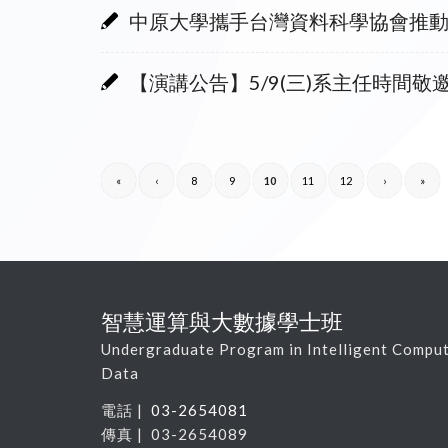
中原大學攜手台灣資料科學協會推動跨
【演講公告】5/9(三)系主任時間
«
‹
8
9
10
11
12
›
»
智慧運算與大數據學士班
Undergraduate Program in Intelligent Comput
Data
電話 |
03-2654081
傳真 | 03-2654089