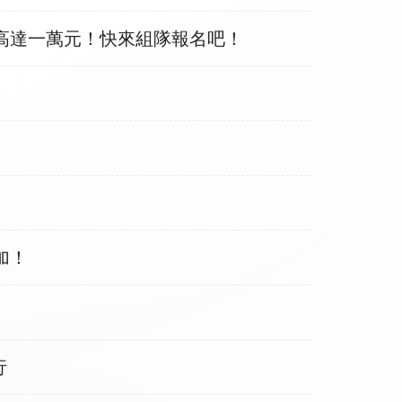
金高達一萬元！快來組隊報名吧！
！
加！
行