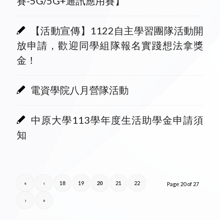
賽-5G/5G+通訊應用賽】
【活動宣傳】1122自主學習團隊活動開
放申請，歡迎同學組隊報名實踐想法拿獎
金！
電資學院八月營隊活動
中原大學113學年度生活助學金申請須
知
«
‹
18
19
20
21
22
Page 20 of 27
›
»