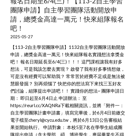
報名日期至6/4(三)！【113-2自主學習
團隊申請】自主學習團隊活動開放申
請，總獎金高達一萬元！快來組隊報名
吧！
2025-05-27
【113-2自主學習團隊申請】1132自主學習團隊活動開放
申請，總獎金高達一萬元！快來組隊報名實踐想法拿獎金
吧！ 報名日期延長至6/4(三)！！！ 這門課程讓我有好多
想法，可是我該怎麼去實現？ 啟發了我有好多事情想做，
可是沒有經費可以幫助我？ 常常苦於經費不足或是無法被
慧眼發掘？ 別再煩惱了 快把你的想法寫下來找三五好友
們討論，組隊提出申請吧！！ 實踐你的想法~ 團隊申請日
期： 即日起至6月4日止 申請辦法： 至
https://reurl.cc/XAQNRa下載相關資訊，並將「附件一：
自主學習團隊計畫申請書」填寫完畢後，於6月4日前繳交
電子檔至cheryl@cycu.edu.tw，將於6月13日公告審核結
果並開始執行。 申請對象： 本校5至7名在學學生組成團
隊提出申請（含大學部、碩、博班學生，應屆畢業生不得