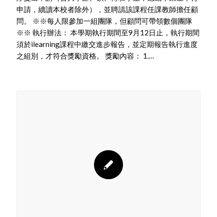
申請，續讀本校者除外），並聘請該課程任課教師擔任顧
問。 ※※每人限參加一組團隊，但顧問可帶領數個團隊
※※ 執行辦法： 本學期執行期間至9月12日止，執行期間
須於ilearning課程中繳交進步報告，並定期報告執行進度
之組別，才符合獎勵資格。 獎勵內容： 1.…