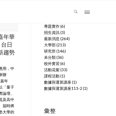
文章分類
專題實作
(6)
招生資訊
(3)
嘉年華
最新消息
(264)
 台日
大學部
(213)
新趨勢
研究所
(146)
未分類
(36)
校外實習
(6)
應用，中
活動花絮
(33)
舉辦
課程活動
(1)
育嘉年
數據與運算講座
(1)
以「量子
數據與運算講座113-2
(1)
際論壇、
流及高中
。屆時將
彙整
塾大學的