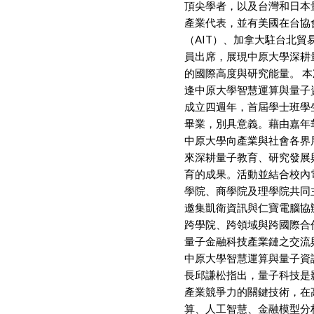
頂尖學者，以及台灣和日本
產業代表，並有美國在台協
（AIT）、加拿大駐台北貿
員出席，展現中原大學深耕
的國際高度與研究能量。 
逢中原大學智慧運算與量子
成立四週年，首屆學士班學
畢業，別具意義。藉由嘉年
中原大學向產業與社會各界
來深耕量子教育、研究發展
育的成果。活動並結合校內
學院、商學院及理學院共同
邀集凱衛資訊與仁寶電腦協
跨學院、跨領域與跨國際合
量子金融科技產業鏈之交流
中原大學智慧運算與量子資
長邱謙松指出，量子科技是
產業競爭力的關鍵技術，在
算、人工智慧、金融模型分