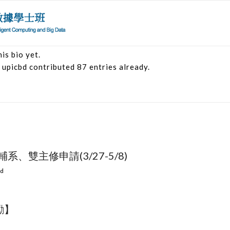
is bio yet.
t
upicbd
contributed 87 entries already.
、雙主修申請(3/27-5/8)
bd
勵】