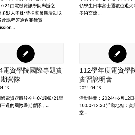
0~7/21由電機資訊學院舉辦之
領學生日本富士通數位退火
(聖多默大學)赴菲律賓暑期活動取
學術交流 …
由於此課程須通過菲律賓
ssion…
24電資學院國際專題實
112學年度電資學
暑期營隊
實習說明會
04-19
2024-04-19
際電資營將於今年8/1到8/21舉
活動時間：2024年6月12日(
期三週的國際暑期營隊，…
10:00-12:30 活動地點：
堂…