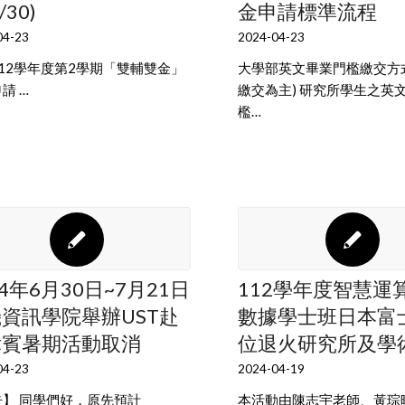
/30)
金申請標準流程
04-23
2024-04-23
12學年度第2學期「雙輔雙金」
大學部英文畢業門檻繳交方式
請 …
繳交為主) 研究所學生之英
檻…
24年6月30日~7月21日
112學年度智慧運
資訊學院舉辦UST赴
數據學士班日本富
律賓暑期活動取消
位退火研究所及學
04-23
2024-04-19
告】 同學們好，原先預計
本活動由陳志宇老師、黃琮