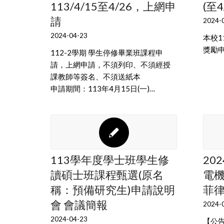
113/4/15至4/26，上網申
(至4
請
2024-
2024-04-23
本校1
獎勵申
112-2學期 學生停修畢業班課程申
請，上網申請，不須列印、不須經授
課教師等簽名、不須送紙本
申請期間：113年4月15日(一)…
113學年度學士班學生修
20
讀碩士班課程甄選(原名
電機
稱：預備研究生)申請說明
菲
會 會議簡報
2024-
2024-04-23
【公