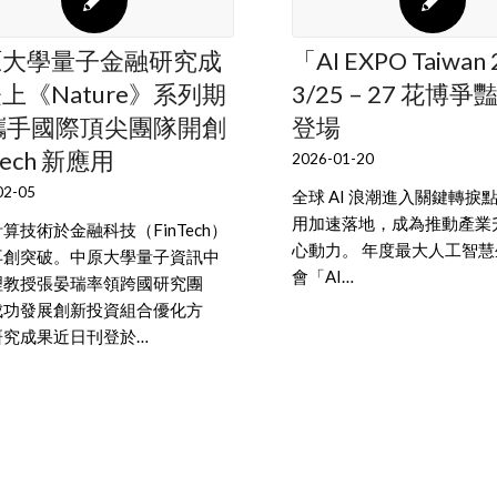
原大學量子金融研究成
「AI EXPO Taiwan
上《Nature》系列期
3/25 – 27 花博
攜手國際頂尖團隊開創
登場
Tech 新應用
2026-01-20
02-05
全球 AI 浪潮進入關鍵轉捩
用加速落地，成為推動產業
算技術於金融科技（FinTech）
心動力。 年度最大人工智
再創突破。中原大學量子資訊中
會「AI…
理教授張晏瑞率領跨國研究團
成功發展創新投資組合優化方
研究成果近日刊登於…