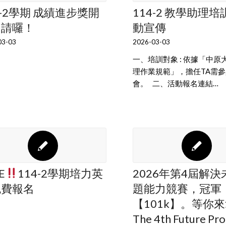
4-2學期 成績進步獎開
114-2 教學助理培
申請囉！
動宣傳
03-03
2026-03-03
一、培訓對象 : 依據「中原
理作業規範」，擔任TA需
會。 二、活動報名連結…
E
114-2學期培力英
2026年第4屆解
免費報名
題能力競賽，冠軍
【101k】。等你
The 4th Future Pr