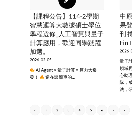
【課程公告】114-2學期
中
智慧運算大數據碩士學位
果登
學程選修_人工智慧與量子
刊 
計算應用，歡迎同學踴躍
Fin
加選。
2026-
2026-02-05
量子計
領域
AI Agent × 量子計算 = 算力大爆
心助
發！
還在談簡單的…
隊，
法，
«
‹
2
3
4
5
6
›
»