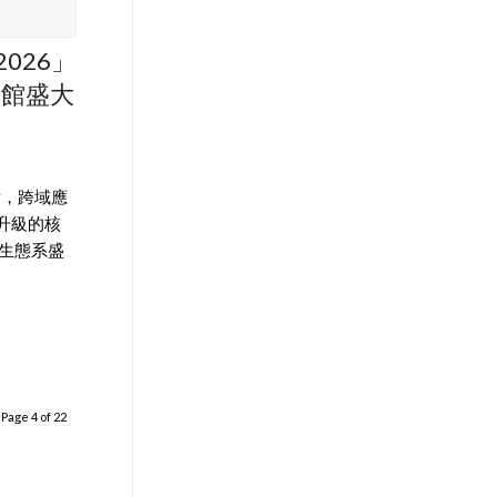
 2026」
爭豔館盛大
點，跨域應
升級的核
慧生態系盛
Page 4 of 22