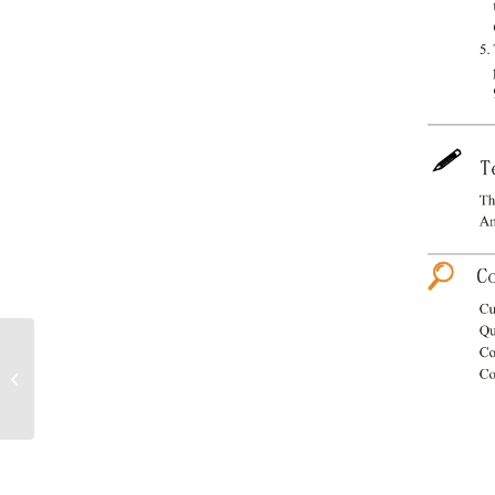
111中原大學電機資訊
學院原力覺醒-專題暨創
意構想競賽