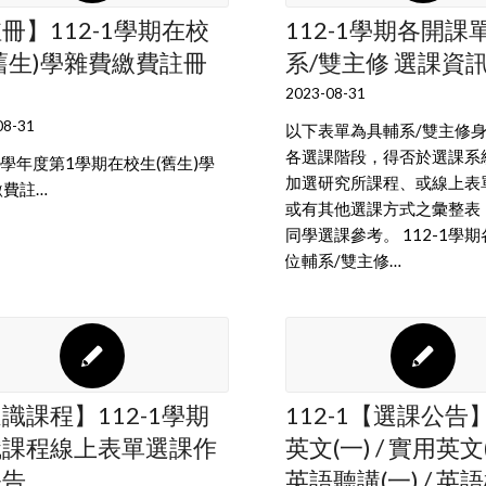
冊】112-1學期在校
112-1學期各開課
舊生)學雜費繳費註冊
系/雙主修 選課資
知
2023-08-31
08-31
以下表單為具輔系/雙主修
各選課階段，得否於選課系
2學年度第1學期在校生(舊生)學
加選研究所課程、或線上表
繳費註…
或有其他選課方式之彙整表
同學選課參考。 112-1學
位輔系/雙主修…
識課程】112-1學期
112-1【選課公告
識課程線上表單選課作
英文(一) / 實用英文(
公告
英語聽講(一) / 英