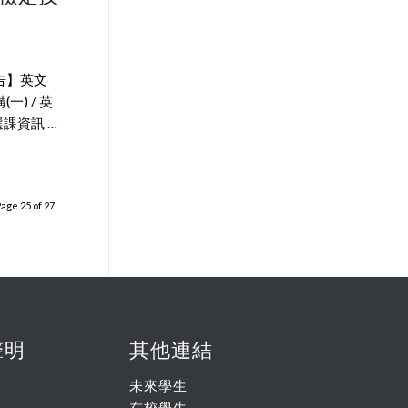
告】英文
(一) / 英
課資訊 …
age 25 of 27
聲明
其他連結
未來學生
在校學生