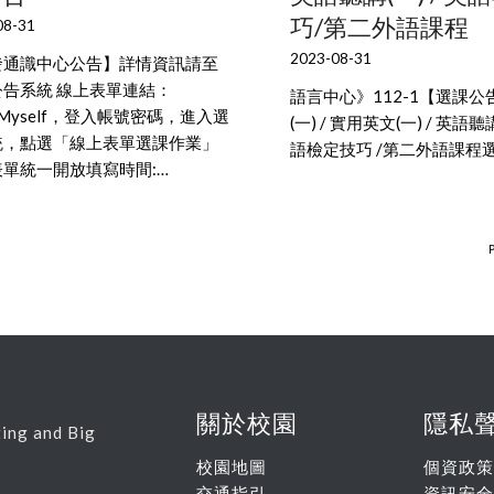
巧/第二外語課程
08-31
2023-08-31
發通識中心公告】詳情資訊請至
公告系統 線上表單連結：
語言中心》112-1【選課公
UMyself，登入帳號密碼，進入選
(一) / 實用英文(一) / 英語聽講
統，點選「線上表單選課作業」
語檢定技巧 /第二外語課程選
單統一開放填寫時間:…
P
關於校園
隱私
ing and Big
校園地圖
個資政策
交通指引
資訊安全