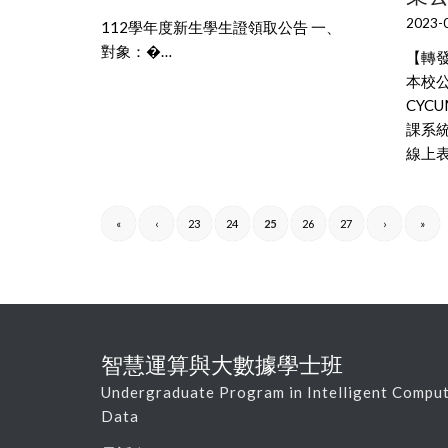
2023-
112學年度新生學生證領取公告 一、
對象：�…
【轉
本校
CYC
課系
線上表
«
‹
23
24
25
26
27
›
»
智慧運算與大數據學士班
Undergraduate Program in Intelligent Comput
Data