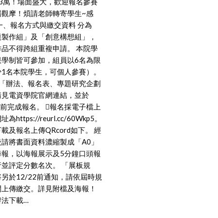
23萬！場面盛大，歡迎報名參賽
場觀摩！煩請老師轉寄學生~感
一、報名方式與繳交資料 分為
題製作組」及「創意構想組」，
作品不得跨組重複申請。 本院學
限學制皆可參加，組員以6名為限
少1名本院學生，可個人參賽）。
關「辦法、報名表、專題研究企劃
請見電資學院官網連結，並於
21前完成報名。 報名採電子檔上
為https://reurl.cc/60Wkp5。
載及報名上傳QRcord如下。 經
後請將書面資料濃縮製成「A0」
海報，以海報展示及5分鐘口頭報
行並評定分數名次。 「展板規
另於12/22前通知，請依屆時規
間上傳繳交。詳見附檔及海報！
辦法下載…