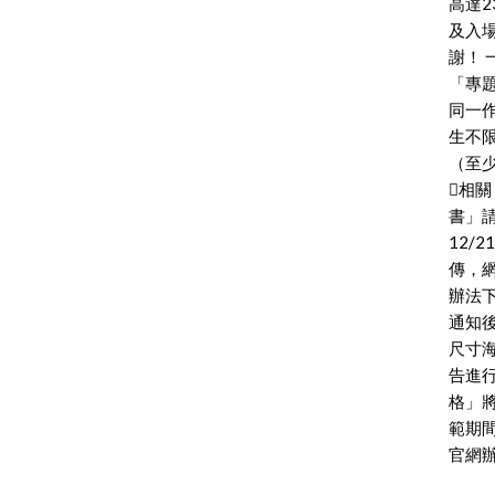
高達
及入
謝！ 
「專
同一
生不
（至
相
書」
12/
傳，網址
辦法下
通知
尺寸
告進
格」將
範期
官網