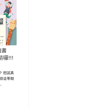
讀書
囉!!!
？ 想認真
覺得這學期
…