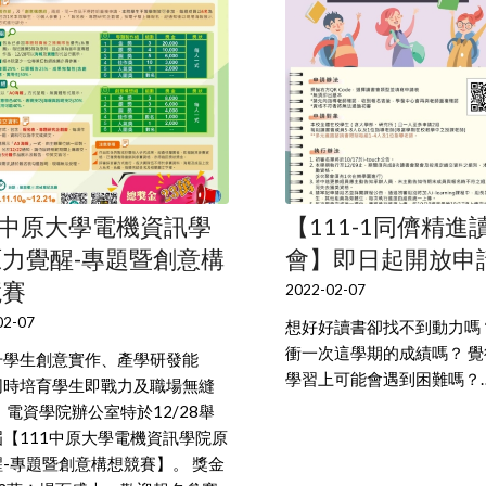
1中原大學電機資訊學
【111-1同儕精進
力覺醒-專題暨創意構
會】即日起開放申請
競賽
2022-02-07
02-07
想好好讀書卻找不到動力嗎
衝一次這學期的成績嗎？ 
升學生創意實作、產學研發能
學習上可能會遇到困難嗎？
同時培育學生即戰力及職場無縫
 電資學院辦公室特於12/28舉
屆【111中原大學電機資訊學院原
-專題暨創意構想競賽】。 獎金