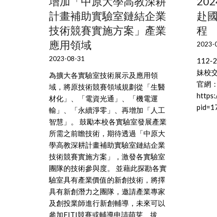
增加「中原大學高教深耕
20
計畫補助實驗室鏈結企業
赴
技術競賽實施方案」產業
程
應用領域
2023-
2023-08-31
112
妹校
為擴大各實驗室技術展示及應用領
官網
域，將原技術競賽領域規劃從「生醫
https:
材化」、「電資光通」、「機電運
pid=1
輸」、「永續淨零」、再增加「人工
智慧」。 鼓勵本校各實驗室發展產業
所需之前瞻技術，期待透過「中原大
學高教深耕計畫補助實驗室鏈結企業
技術競賽實施方案」，激發各實驗室
團隊的技術參與度。 並藉此探勘各實
驗室具有產業價值的新創技術，將擇
具有新創潛力之團隊，邀請產業專家
及創投業師進行新創輔導，未來可以
參加FITI競賽或輔導申請萌芽、拔