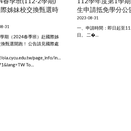
24春季班(112-2學期)
112學年度第1學
國際姊妹校交換甄選時
生申請抵免學分公
2023-08-31
08-31
一、申請時間：即日起至112
日。 二�…
-2學期（2024春季班）赴國際姊
交換甄選開跑！ 公告請見國際處
：
//oia.cycu.edu.tw/page_info/index.php?
71&lang=TW To…