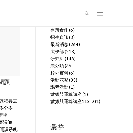
文章分類
專題實作
(6)
招生資訊
(3)
最新消息
(264)
大學部
(213)
研究所
(146)
未分類
(36)
校外實習
(6)
活動花絮
(33)
問題
課程活動
(1)
數據與運算講座
(1)
問課程要去
數據與運算講座113-2
(1)
域學分學
型學
磨課師
彙整
於開課系統